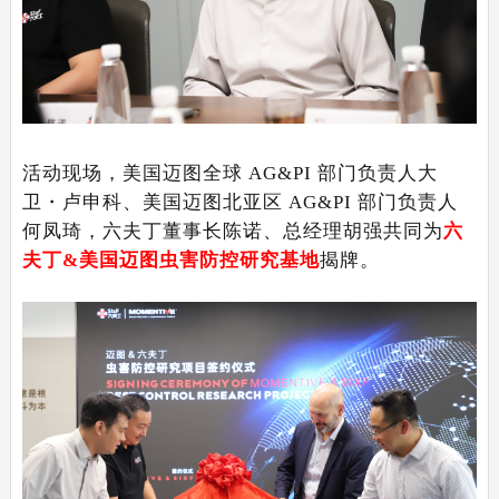
活动现场，美国迈图全球 AG&PI 部门负责人大
卫・卢申科、美国迈图北亚区 AG&PI 部门负责人
何凤琦，六夫丁董事长陈诺、总经理胡强共同为
六
夫丁
&美国迈图
虫害防控研究基地
揭牌。