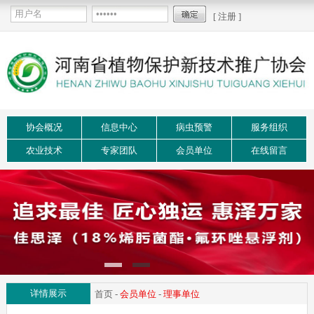
[ 注册 ]
协会概况
信息中心
病虫预警
服务组织
农业技术
专家团队
会员单位
在线留言
详情展示
首页
-
会员单位
-
理事单位