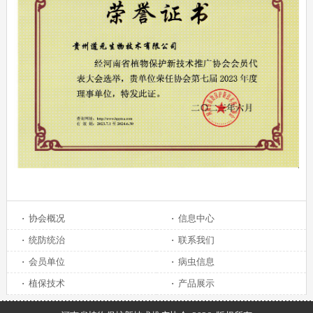
·
协会概况
·
信息中心
·
统防统治
·
联系我们
·
会员单位
·
病虫信息
·
植保技术
·
产品展示