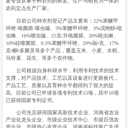
家专业从事于种衣剂的研发、生产与销售为一体的
农药定点生产厂家。
目前公司种衣剂登记产品主要有：
22%
苯醚甲
环唑·咯菌腈·噻虫嗪、
3%
苯醚甲环唑、
3%
戊唑醇•吡
虫啉、
16%
噻虫嗪、
25
克
/
升咯菌腈、
30%
吡虫啉、
10%
硅噻菌胺、
0.3%
苯醚甲环唑、
20%
福•克、
17%
克•酮•多菌灵等多个产品，覆盖玉米、小麦、水稻、
马铃薯、花生、等多个农作物。
公司根据自身科研水平，利用专利技术的技术
支撑，对产品技术、工艺以及设备进行更新换代，
产品工艺、质量以及育种水平都得到了很大的提
高。目前公司已申请各项专利技术
15
项，其中
10
项
已获得国家专利证书。
公司先后获得国家高新技术企业、河南省农业
产业化龙头企业、市级企业技术中心、市级百强农
资企业、市级放心农资企业、河南省科技推广先进