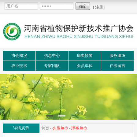
[ 注册 ]
协会概况
信息中心
病虫预警
服务组织
农业技术
专家团队
会员单位
在线留言
详情展示
首页
-
会员单位
-
理事单位