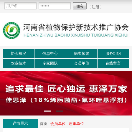
[ 注册 ]
协会概况
信息中心
病虫预警
服务组织
农业技术
专家团队
会员单位
在线留言
详情展示
首页
-
会员单位
-
理事单位